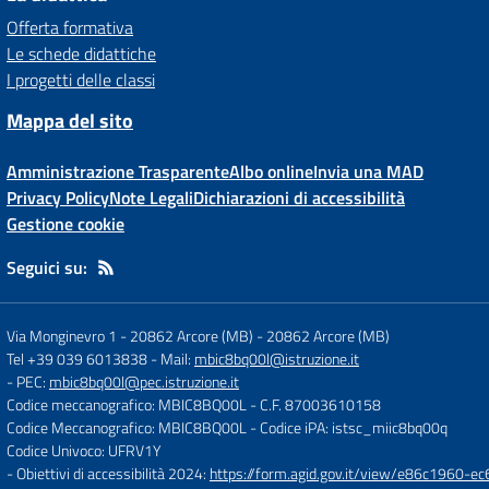
Offerta formativa
Le schede didattiche
I progetti delle classi
Mappa del sito
Amministrazione Trasparente
Albo online
Invia una MAD
Privacy Policy
Note Legali
Dichiarazioni di accessibilità
Gestione cookie
Seguici su:
Via Monginevro 1 - 20862 Arcore (MB)
-
20862 Arcore (MB)
Tel +39 039 6013838
- Mail:
mbic8bq00l@istruzione.it
- PEC:
mbic8bq00l@pec.istruzione.it
Codice meccanografico: MBIC8BQ00L
- C.F. 87003610158
Codice Meccanografico: MBIC8BQ00L
- Codice iPA: istsc_miic8bq00q
Codice Univoco: UFRV1Y
- Obiettivi di accessibilità 2024:
https://form.agid.gov.it/view/e86c1960