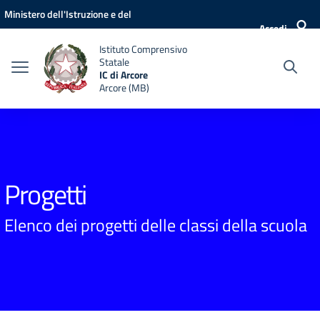
Vai ai contenuti
Vai al menu di navigazione
Vai al footer
Ministero dell'Istruzione e del
Accedi
Merito
Istituto Comprensivo
Statale
IC di Arcore
Arcore (MB)
Progetti
Elenco dei progetti delle classi della scuola