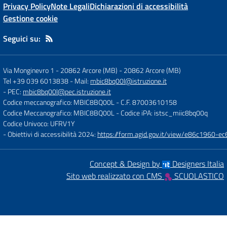
Privacy Policy
Note Legali
Dichiarazioni di accessibilità
Gestione cookie
Seguici su:
Via Monginevro 1 - 20862 Arcore (MB)
-
20862 Arcore (MB)
Tel +39 039 6013838
- Mail:
mbic8bq00l@istruzione.it
- PEC:
mbic8bq00l@pec.istruzione.it
Codice meccanografico: MBIC8BQ00L
- C.F. 87003610158
Codice Meccanografico: MBIC8BQ00L
- Codice iPA: istsc_miic8bq00q
Codice Univoco: UFRV1Y
- Obiettivi di accessibilità 2024:
https://form.agid.gov.it/view/e86c1960
Concept & Design by
Designers Italia
Sito web realizzato con CMS
SCUOLASTICO