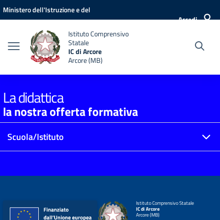
Vai ai contenuti
Vai al menu di navigazione
Vai al footer
Ministero dell'Istruzione e del
Accedi
Merito
Istituto Comprensivo
Statale
IC di Arcore
Arcore (MB)
La didattica
la nostra offerta formativa
Scuola/Istituto
Istituto Comprensivo Statale
IC di Arcore
Arcore (MB)