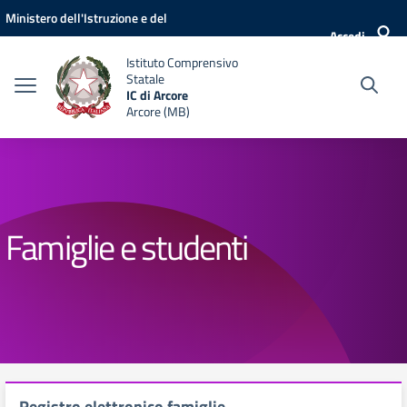
Vai ai contenuti
Vai al menu di navigazione
Vai al footer
Ministero dell'Istruzione e del
Accedi
Merito
Istituto Comprensivo
Statale
IC di Arcore
Arcore (MB)
Famiglie e studenti
Registro elettronico famiglie