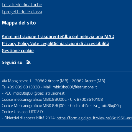
Le schede didattiche
I progetti delle classi
Mappa del sito
Amministrazione Trasparente
Albo online
Invia una MAD
Privacy Policy
Note Legali
Dichiarazioni di accessibilità
Gestione cookie
Seguici su:
Via Monginevro 1 - 20862 Arcore (MB)
-
20862 Arcore (MB)
Tel +39 039 6013838
- Mail:
mbic8bq00l@istruzione.it
- PEC:
mbic8bq00l@pec.istruzione.it
Codice meccanografico: MBIC8BQ00L
- C.F. 87003610158
Codice Meccanografico: MBIC8BQ00L
- Codice iPA: istsc_miic8bq00q
Codice Univoco: UFRV1Y
- Obiettivi di accessibilità 2024:
https://form.agid.gov.it/view/e86c1960