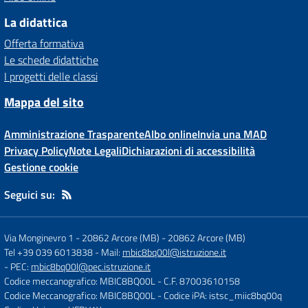
La didattica
Offerta formativa
Le schede didattiche
I progetti delle classi
Mappa del sito
Amministrazione Trasparente
Albo online
Invia una MAD
Privacy Policy
Note Legali
Dichiarazioni di accessibilità
Gestione cookie
Seguici su:
Via Monginevro 1 - 20862 Arcore (MB)
-
20862 Arcore (MB)
Tel +39 039 6013838
- Mail:
mbic8bq00l@istruzione.it
- PEC:
mbic8bq00l@pec.istruzione.it
Codice meccanografico: MBIC8BQ00L
- C.F. 87003610158
Codice Meccanografico: MBIC8BQ00L
- Codice iPA: istsc_miic8bq00q