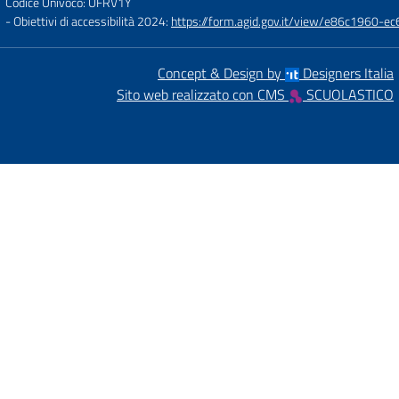
Codice Univoco: UFRV1Y
- Obiettivi di accessibilità 2024:
https://form.agid.gov.it/view/e86c1960
Concept & Design by
Designers Italia
Sito web realizzato con CMS
SCUOLASTICO