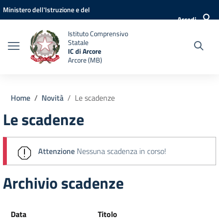
Vai ai contenuti
Vai al menu di navigazione
Vai al footer
Ministero dell'Istruzione e del
Accedi
Merito
Istituto Comprensivo
Statale
IC di Arcore
Arcore (MB)
Home
Novità
Le scadenze
Le scadenze
Attenzione
Nessuna scadenza in corso!
Archivio scadenze
Data
Titolo