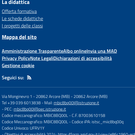
La didattica
Offerta formativa
Le schede didattiche
I progetti delle classi
Mappa del sito
Amministrazione Trasparente
Albo online
Invia una MAD
Privacy Policy
Note Legali
Dichiarazioni di accessibilità
Gestione cookie
Seguici su:
Via Monginevro 1 - 20862 Arcore (MB)
-
20862 Arcore (MB)
Tel +39 039 6013838
- Mail:
mbic8bq00l@istruzione.it
- PEC:
mbic8bq00l@pec.istruzione.it
Codice meccanografico: MBIC8BQ00L
- C.F. 87003610158
Codice Meccanografico: MBIC8BQ00L
- Codice iPA: istsc_miic8bq00q
Codice Univoco: UFRV1Y
- Obiettivi di accessibilità 2024:
https://form.agid.gov.it/view/e86c1960