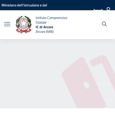
Vai ai contenuti
Vai al menu di navigazione
Vai al footer
Ministero dell'Istruzione e del
Accedi
Merito
Istituto Comprensivo
Statale
IC di Arcore
Arcore (MB)