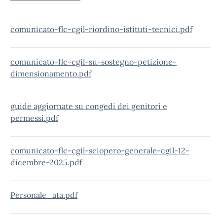
comunicato-flc-cgil-riordino-istituti-tecnici.pdf
comunicato-flc-cgil-su-sostegno-petizione-
dimensionamento.pdf
guide aggiornate su congedi dei genitori e
permessi.pdf
comunicato-flc-cgil-sciopero-generale-cgil-12-
dicembre-2025.pdf
Personale_ata.pdf