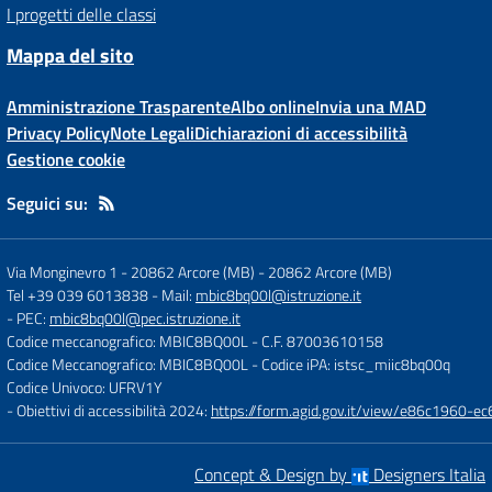
I progetti delle classi
Mappa del sito
Amministrazione Trasparente
Albo online
Invia una MAD
Privacy Policy
Note Legali
Dichiarazioni di accessibilità
Gestione cookie
Seguici su:
Via Monginevro 1 - 20862 Arcore (MB)
-
20862 Arcore (MB)
Tel +39 039 6013838
- Mail:
mbic8bq00l@istruzione.it
- PEC:
mbic8bq00l@pec.istruzione.it
Codice meccanografico: MBIC8BQ00L
- C.F. 87003610158
Codice Meccanografico: MBIC8BQ00L
- Codice iPA: istsc_miic8bq00q
Codice Univoco: UFRV1Y
- Obiettivi di accessibilità 2024:
https://form.agid.gov.it/view/e86c1960
Concept & Design by
Designers Italia