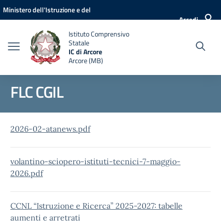
Vai ai contenuti
Vai al menu di navigazione
Vai al footer
Ministero dell'Istruzione e del
Accedi
Merito
Istituto Comprensivo
Statale
IC di Arcore
Arcore (MB)
FLC CGIL
2026-02-atanews.pdf
volantino-sciopero-istituti-tecnici-7-maggio-
2026.pdf
CCNL “Istruzione e Ricerca” 2025-2027: tabelle
aumenti e arretrati