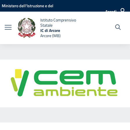
Vai ai contenuti
Vai al menu di navigazione
Vai al footer
Ministero dell'Istruzione e del
Accedi
Merito
Istituto Comprensivo
Statale
IC di Arcore
Arcore (MB)