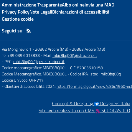
Amministrazione Trasparente
Albo online
Invia una MAD
Privacy Policy
Note Legali
Dichiarazioni di accessibilità
Gestione cookie
Seguici su:
Via Monginevro 1 - 20862 Arcore (MB)
-
20862 Arcore (MB)
Tel +39 039 6013838
- Mail:
mbic8bq00l@istruzione.it
- PEC:
mbic8bq00l@pec.istruzione.it
Codice meccanografico: MBIC8BQ00L
- C.F. 87003610158
Codice Meccanografico: MBIC8BQ00L
- Codice iPA: istsc_miic8bq00q
Codice Univoco: UFRV1Y
- Obiettivi di accessibilità 2024:
https://form.agid.gov.it/view/e86c1960
Concept & Design by
Designers Italia
Sito web realizzato con CMS
SCUOLASTICO