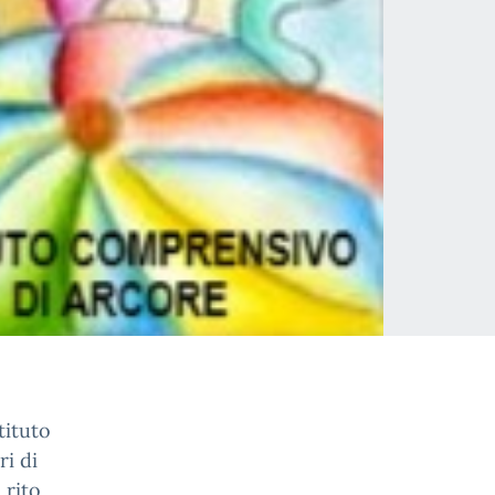
tituto
i di
 rito