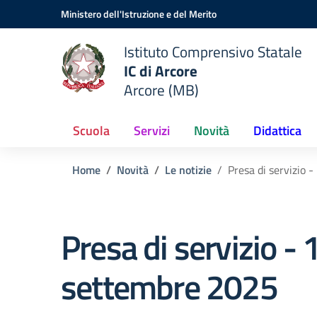
Vai ai contenuti
Vai al menu di navigazione
Vai al footer
Ministero dell'Istruzione e del Merito
Istituto Comprensivo Statale
IC di Arcore
Arcore (MB)
Scuola
Servizi
Novità
Didattica
Home
Novità
Le notizie
Presa di servizio 
Presa di servizio - 
settembre 2025