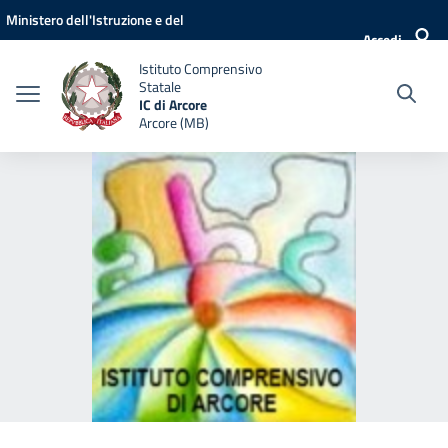
Vai ai contenuti
Vai al menu di navigazione
Vai al footer
Ministero dell'Istruzione e del
Accedi
Merito
Istituto Comprensivo
Statale
IC di Arcore
Arcore (MB)