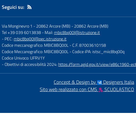
Seguici su:
Via Monginevro 1 - 20862 Arcore (MB)
-
20862 Arcore (MB)
Tel +39 039 6013838
- Mail:
mbic8bq00l@istruzione.it
- PEC:
mbic8bq00l@pec.istruzione.it
Codice meccanografico: MBIC8BQ00L
- C.F. 87003610158
Codice Meccanografico: MBIC8BQ00L
- Codice iPA: istsc_miic8bq00q
Codice Univoco: UFRV1Y
- Obiettivi di accessibilità 2024:
https://form.agid.gov.it/view/e86c1960
Concept & Design by
Designers Italia
Sito web realizzato con CMS
SCUOLASTICO