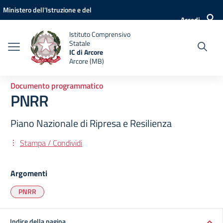
Vai ai contenuti
Vai al menu di navigazione
Vai al footer
Ministero dell'Istruzione e del
Accedi
Merito
Istituto Comprensivo
Statale
IC di Arcore
Arcore (MB)
Documento programmatico
PNRR
Piano Nazionale di Ripresa e Resilienza
Stampa / Condividi
Argomenti
PNRR
Indice della pagina