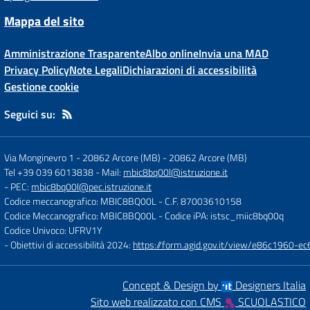
Mappa del sito
Amministrazione Trasparente
Albo online
Invia una MAD
Privacy Policy
Note Legali
Dichiarazioni di accessibilità
Gestione cookie
Seguici su:
Via Monginevro 1 - 20862 Arcore (MB)
-
20862 Arcore (MB)
Tel +39 039 6013838
- Mail:
mbic8bq00l@istruzione.it
- PEC:
mbic8bq00l@pec.istruzione.it
Codice meccanografico: MBIC8BQ00L
- C.F. 87003610158
Codice Meccanografico: MBIC8BQ00L
- Codice iPA: istsc_miic8bq00q
Codice Univoco: UFRV1Y
- Obiettivi di accessibilità 2024:
https://form.agid.gov.it/view/e86c1960
Concept & Design by
Designers Italia
Sito web realizzato con CMS
SCUOLASTICO