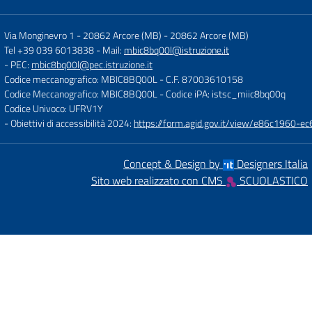
Via Monginevro 1 - 20862 Arcore (MB)
-
20862 Arcore (MB)
Tel +39 039 6013838
- Mail:
mbic8bq00l@istruzione.it
- PEC:
mbic8bq00l@pec.istruzione.it
Codice meccanografico: MBIC8BQ00L
- C.F. 87003610158
Codice Meccanografico: MBIC8BQ00L
- Codice iPA: istsc_miic8bq00q
Codice Univoco: UFRV1Y
- Obiettivi di accessibilità 2024:
https://form.agid.gov.it/view/e86c1960
Concept & Design by
Designers Italia
Sito web realizzato con CMS
SCUOLASTICO