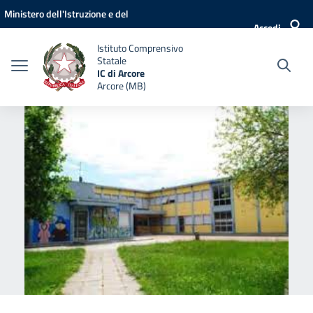
Vai ai contenuti
Vai al menu di navigazione
Vai al footer
Ministero dell'Istruzione e del
Accedi
Merito
Istituto Comprensivo
Statale
IC di Arcore
Arcore (MB)