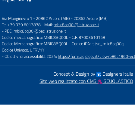
Via Monginevro 1 - 20862 Arcore (MB)
-
20862 Arcore (MB)
Tel +39 039 6013838
- Mail:
mbic8bq00l@istruzione.it
- PEC:
mbic8bq00l@pec.istruzione.it
Codice meccanografico: MBIC8BQ00L
- C.F. 87003610158
Codice Meccanografico: MBIC8BQ00L
- Codice iPA: istsc_miic8bq00q
Codice Univoco: UFRV1Y
- Obiettivi di accessibilità 2024:
https://form.agid.gov.it/view/e86c1960
Concept & Design by
Designers Italia
Sito web realizzato con CMS
SCUOLASTICO