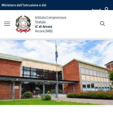
Vai ai contenuti
Vai al menu di navigazione
Vai al footer
Ministero dell'Istruzione e del
Accedi
Merito
Istituto Comprensivo
Statale
IC di Arcore
Arcore (MB)