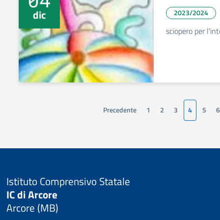
dic
2023/2024
sciopero per l'in
Precedente
1
2
3
4
5
6
Istituto Comprensivo Statale
IC di Arcore
Arcore (MB)