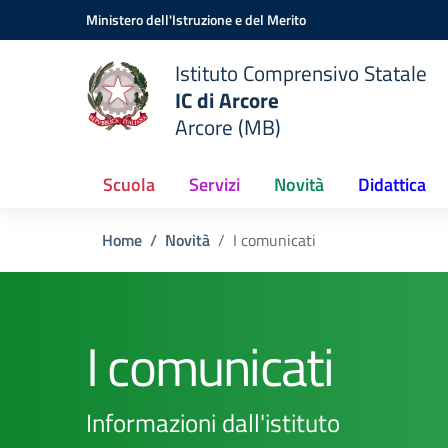
Vai ai contenuti
Vai al menu di navigazione
Vai al footer
Ministero dell'Istruzione e del Merito
Istituto Comprensivo Statale
IC di Arcore
Arcore (MB)
Scuola
Servizi
Novità
Didattica
Home
Novità
I comunicati
I comunicati
Informazioni dall'istituto