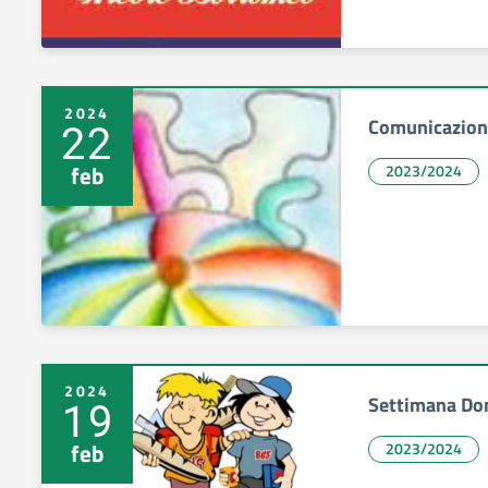
2024
Comunicazione
22
feb
2023/2024
2024
Settimana Do
19
feb
2023/2024