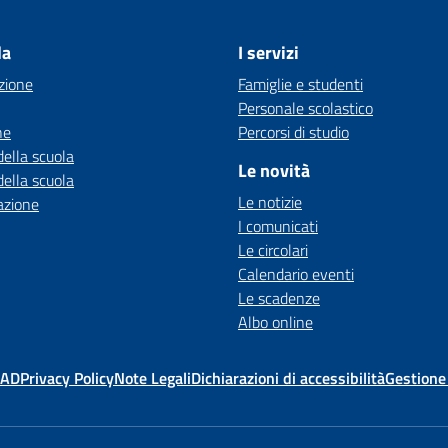
la
I servizi
zione
Famiglie e studenti
Personale scolastico
ne
Percorsi di studio
della scuola
Le novità
della scuola
Le notizie
azione
I comunicati
Le circolari
Calendario eventi
Le scadenze
Albo online
MAD
Privacy Policy
Note Legali
Dichiarazioni di accessibilità
Gestione