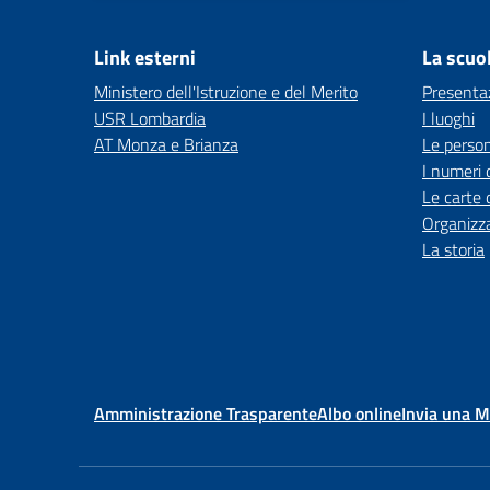
Link esterni
La scuo
Ministero dell'Istruzione e del Merito
Presenta
USR Lombardia
I luoghi
AT Monza e Brianza
Le perso
I numeri 
Le carte 
Organizz
La storia
Amministrazione Trasparente
Albo online
Invia una 