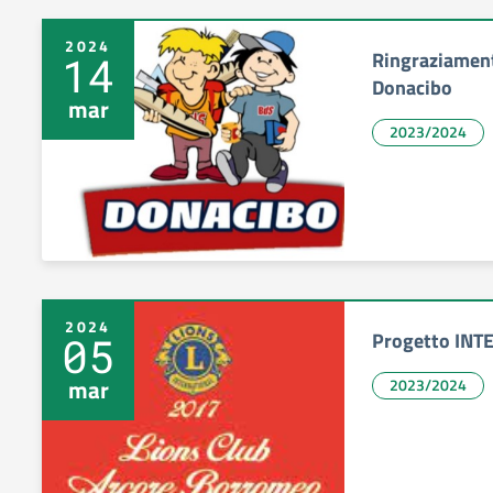
2024
Ringraziamenti
14
Donacibo
mar
2023/2024
2024
Progetto INT
05
mar
2023/2024