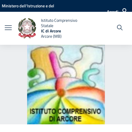
Vai ai contenuti
Vai al menu di navigazione
Vai al footer
Ministero dell'Istruzione e del
Accedi
Merito
Istituto Comprensivo
Statale
IC di Arcore
Arcore (MB)