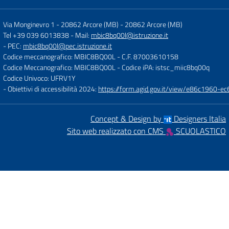
Via Monginevro 1 - 20862 Arcore (MB)
-
20862 Arcore (MB)
Tel +39 039 6013838
- Mail:
mbic8bq00l@istruzione.it
- PEC:
mbic8bq00l@pec.istruzione.it
Codice meccanografico: MBIC8BQ00L
- C.F. 87003610158
Codice Meccanografico: MBIC8BQ00L
- Codice iPA: istsc_miic8bq00q
Codice Univoco: UFRV1Y
- Obiettivi di accessibilità 2024:
https://form.agid.gov.it/view/e86c1960
Concept & Design by
Designers Italia
Sito web realizzato con CMS
SCUOLASTICO